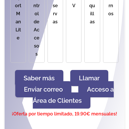
ort
ntr
se
V
qu
rn
M
ol
rv
ill
os
an
de
as
as
Lit
Ac
e
ce
so
s
Saber más
Llamar
Enviar correo
Acceso a
Área de Clientes
¡Oferta por tiempo limitado, 19.90€ mensuales!